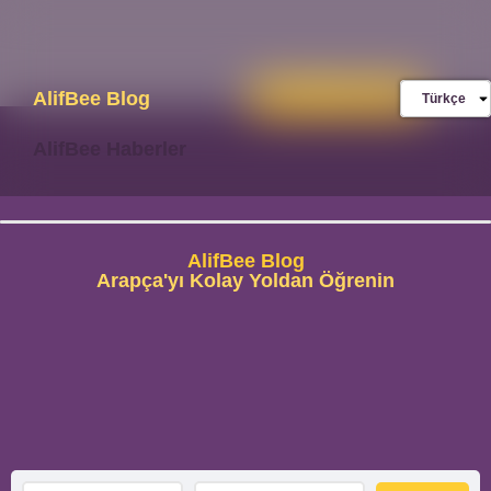
AlifBee Blog
Mağaza
ücretsiz indirin
Türkçe
AlifBee Haberler
AlifBee Blog
Arapça'yı Kolay Yoldan Öğrenin