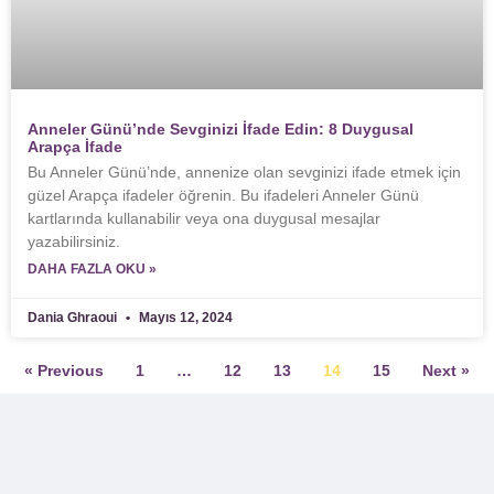
Anneler Günü’nde Sevginizi İfade Edin: 8 Duygusal
Arapça İfade
Bu Anneler Günü’nde, annenize olan sevginizi ifade etmek için
güzel Arapça ifadeler öğrenin. Bu ifadeleri Anneler Günü
kartlarında kullanabilir veya ona duygusal mesajlar
yazabilirsiniz.
DAHA FAZLA OKU »
Dania Ghraoui
Mayıs 12, 2024
« Previous
1
…
12
13
14
15
Next »