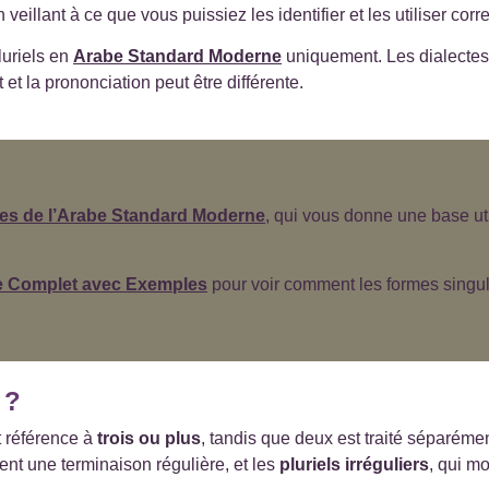
veillant à ce que vous puissiez les identifier et les utiliser cor
luriels en
Arabe Standard Moderne
uniquement. Les dialectes 
et la prononciation peut être différente.
es de l’Arabe Standard Moderne
, qui vous donne une base ut
e Complet avec Exemples
pour voir comment les formes singuli
 ?
t référence à
trois ou plus
, tandis que deux est traité séparém
tent une terminaison régulière, et les
pluriels irréguliers
, qui mo