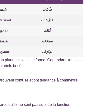
ālibāt
طَالِبَات
arrisāt
مُدَرِّسَات
ughāt
لُغَات
faḥāt
صَفَحَات
yyārāt
سَيَّارَات
t des pluriels brisés.
a trouvent confuse et ont tendance à commettre
parce qu’ils ne sont pas sûrs de la fonction