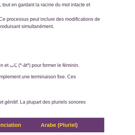
 tout en gardant la racine du mot intacte et
. Ce processus peut inclure des modifications de
 produisant simultanément.
) pour former le masculin et ـَات (*-āt*) pour former le féminin.
simplement une terminaison fixe. Ces
et génitif. La plupart des pluriels sonores
nciation
Arabe (Pluriel)