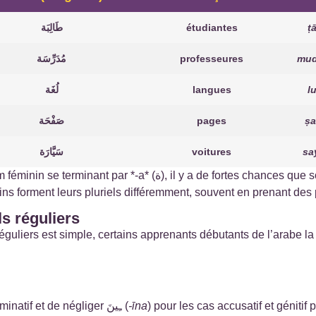
طَالِبَة
étudiantes
ṭ
مُدَرِّسَة
professeures
mud
لُغَة
langues
l
صَفْحَة
pages
ṣa
سَيَّارَة
voitures
sa
 chances que son pluriel suive cette forme. Cependant, tous les
s ne se terminent pas par ة, et certains forment leurs pluriels différemment, souvent en prenan
ls réguliers
éguliers est simple, certains apprenants débutants de l’arabe l
) au cas nominatif et de négliger ـِينَ (
-īna
) pour les cas accusatif et génitif 