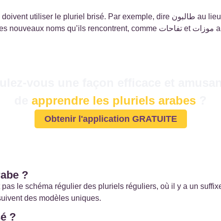
ulez-vous une façon efficace et amusa
de
apprendre les pluriels arabes
?
Obtenir l'application GRATUITE
rabe ?
t pas le schéma régulier des pluriels réguliers, où il y a un suffi
 suivent des modèles uniques.
é ?