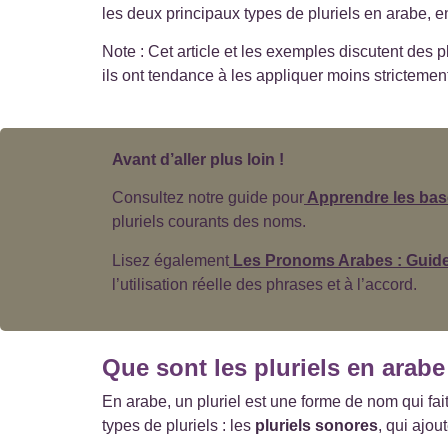
les deux principaux types de pluriels en arabe, en 
L'arabe au quotidien
9
Note : Cet article et les exemples discutent des p
ils ont tendance à les appliquer moins strictement 
Langue arabe
2
Proverbes arabes
3
Avant d’aller plus loin !
Consultez notre guide pour
Apprendre les bas
Vocabulaire arabe
4
pluriels courants des noms.
Lisez également
Les Pronoms Arabes : Guid
l’utilisation réelle des phrases et à l’accord.
Que sont les pluriels en arabe
En arabe, un pluriel est une forme de nom qui fai
types de pluriels : les
pluriels sonores
, qui ajou