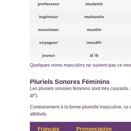
professeur
mudarris
ingénieur
muhandis
musulman
muslim
voyageur
musāfir
joueur
lāʿib
Quelques noms masculins ne suivent pas ce modè
Pluriels Sonores Féminins
āt*).
Contrairement à la forme plurielle masculine, ce 
attributs.
Français
Prononciation