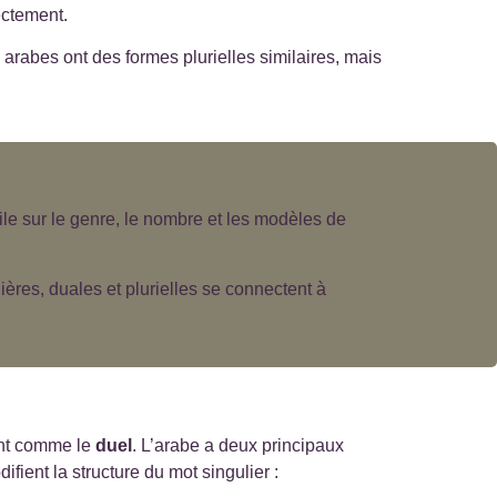
rectement.
+
arabes ont des formes plurielles similaires, mais
+
+
ile sur le genre, le nombre et les modèles de
+
ères, duales et plurielles se connectent à
ent comme le
duel
. L’arabe a deux principaux
difient la structure du mot singulier :