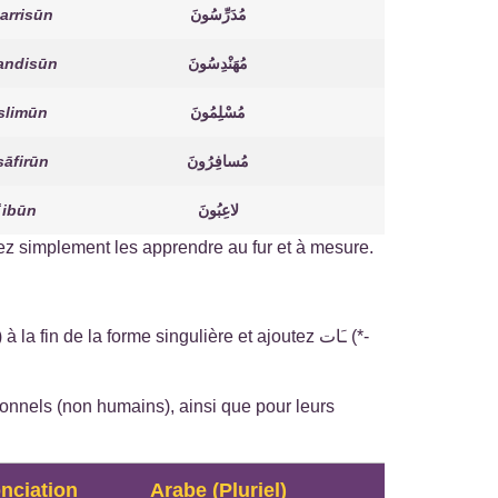
arrisūn
مُدَرِّسُونَ
andisūn
مُهَنْدِسُونَ
slimūn
مُسْلِمُونَ
āfirūn
مُسافِرُونَ
ʿibūn
لاعِبُونَ
z simplement les apprendre au fur et à mesure.
) à la fin de la forme singulière et ajoutez ـَات (*-
ionnels (non humains), ainsi que pour leurs
nciation
Arabe (Pluriel)