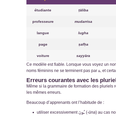
étudiante
ṭāliba
professeure
mudarrisa
langue
lugha
page
ṣafḥa
voiture
sayyāra
Ce modèle est fiable. Lorsque vous voyez un nom féminin se terminant par *-a* (ة), il y a de fortes
noms féminin
Erreurs courantes avec les plurie
Même si la grammaire de formation des pluriels r
les mêmes erreurs.
Beaucoup d’apprenants ont l’habitude de :
utiliser excessivement ـُونَ (
-ūna