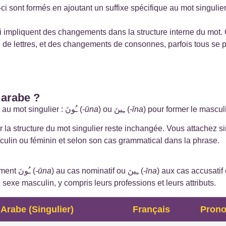
ci sont formés en ajoutant un suffixe spécifique au mot singulier,
ux-ci impliquent des changements dans la structure interne du mot
on de lettres, et des changements de consonnes, parfois tous se
 arabe ?
Un pluriel sonore est formé en ajoutant un suffixe au mot singulier : ـُونَ (
-ūna
) ou ـِينَ (
-īna
r la structure du mot singulier reste inchangée. Vous attachez 
ulin ou féminin et selon son cas grammatical dans la phrase.
Pour les noms masculins, vous ajoutez généralement ـُونَ (
-ūna
) au cas nominatif ou ـِينَ (
-īna
) aux cas accusatif 
sexe masculin, y compris leurs professions et leurs attributs.
Arabe (Singulier)
Français
Prono