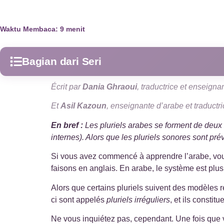
Waktu Membaca:
9
menit
Bagian dari Seri
Écrit par
Dania Ghraoui
, traductrice et enseign
Alphabet arabe
1
Et
Asil Kazoun
, enseignante d’arabe et traductr
Annonce
2
En bref :
Les pluriels arabes se forment de deux m
internes). Alors que les pluriels sonores sont prév
Arabe islamique
7
Si vous avez commencé à apprendre l’arabe, vous 
Arabe islamique
faisons en anglais. En arabe, le système est plus
9
Alors que certains pluriels suivent des modèles ré
Bases de l'arabe
2
ci sont appelés
pluriels irréguliers
, et ils consti
Ne vous inquiétez pas, cependant. Une fois que 
Grammaire arabe
3