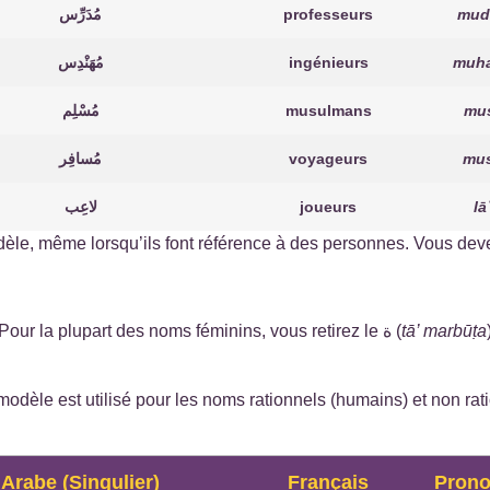
مُدَرِّس
professeurs
mud
مُهَنْدِس
ingénieurs
muh
مُسْلِم
musulmans
mu
مُسافِر
voyageurs
mus
لاعِب
joueurs
lā
le, même lorsqu’ils font référence à des personnes. Vous deve
Les pluriels sonores féminins sont très courants. Pour la plupart des noms féminins, vous retirez le ة (
tā’ marbūṭa
modèle est utilisé pour les noms rationnels (humains) et non rat
Arabe (Singulier)
Français
Prono