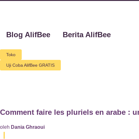
Blog AlifBee
Berita AlifBee
Toko
Uji Coba AlifBee GRATIS
Comment faire les pluriels en arabe : 
oleh
Dania Ghraoui
|