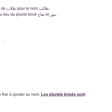
utiliser le pluriel régulier masculin lorsqu’ils doivent utiliser le pluriel brisé. Par exemple, dire طالبون au lieu de طلاب pour le nom طالب.
utiliser le pluriel régulier féminin pour tous les nouveaux noms qu’ils rencontrent, comme تفاحات et موزات au lieu du pluriel brisé تفاح et موز.
nte
xe fixe à ajouter au nom.
Les pluriels brisés sont