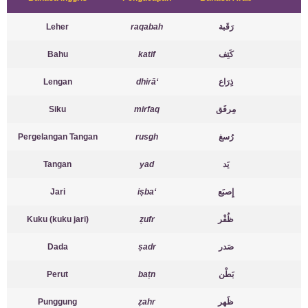
Leher
raqabah
رَقَبة
Bahu
katif
كَتِف
Lengan
dhirā‘
ذِرَاع
Siku
mirfaq
مِرفَق
Pergelangan Tangan
rusgh
رُسغ
Tangan
yad
يَد
Jari
iṣba‘
إِصبَع
Kuku (kuku jari)
ẓufr
ظُفْر
Dada
ṣadr
صَدر
Perut
baṭn
بَطْن
Punggung
ẓahr
ظَهر