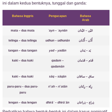
ini dalam kedua bentuknya, tunggal dan ganda:
Bahasa Inggris
Pengucapan
Bahasa
Arab
mata – dua mata
ʿayn – ʿaynān
عَيْن – عَيْنان
telinga – dua telinga
udhun – udhunān
أُذُن – أُذُنان
tangan – dua tangan
yad – yadān
يَد – يَدان
kaki – dua kaki
qadam –
قَدَم – قَدَمان
qadamān
kaki – dua kaki
sāq – sāqān
ساق – ساقان
paru-paru – dua paru-
riʾah – riʾatān
رِئَة – رِئَتان
paru
lengan – dua lengan
dhirāʿ – dhirāʿān
ذِراع – ذِراعان
Perhatikan bahwa bentuk-bentuk ini dalam kasus nominatif,