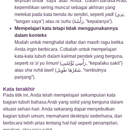
terpisah untuk “saya” atau “Anda.” Dalam bahasa Arab,
kepemilikan sering muncul sebagai akhiran yang
melekat pada kata benda itu sendiri, seperti
yadī
(يَدِي,
“tangan saya”) atau
raʾsuhu
(رَأْسُهُ, “kepalanya”).
Mempelajari kata tetapi tidak menggunakannya
dalam konteks
Mudah untuk menghafal daftar dan masih ragu ketika
Anda ingin berbicara. Cobalah untuk mempelajari
kata-kata tubuh dalam kalimat pendek yang berguna,
seperti
raʾsī yuʾlimunī
(رَأْسِي يُؤْلِمُنِي, “kepalaku sakit”)
atau
shaʿruhā ṭawīl
(شَعْرُهَا طَوِيل, “rambutnya
panjang”).
Kata terakhir
Pada titik ini, Anda telah mempelajari sekumpulan kata
bagian tubuh bahasa Arab yang solid yang berguna dalam
situasi sehari-hari. Anda sekarang dapat menyebutkan
bagian tubuh umum, memahami deskripsi sederhana, dan
berbicara lebih jelas tentang hal-hal seperti penampilan,
gerakan, atau rasa sakit.