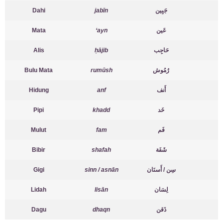
Dahi
jabīn
جَبِين
Mata
‘ayn
عَين
Alis
ḥājib
حَاجِب
Bulu Mata
rumūsh
رُمُوش
Hidung
anf
أَنف
Pipi
khadd
خَد
Mulut
fam
فَم
Bibir
shafah
شَفَة
Gigi
sinn / asnān
سِن / أَسنَان
Lidah
lisān
لِسَان
Dagu
dhaqn
ذَقن