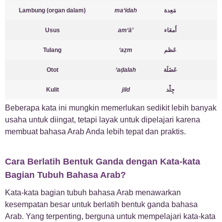
Lambung (organ dalam)
ma‘idah
مَعِدة
Usus
am‘ā’
أَمعَاء
Tulang
‘aẓm
عَظم
Otot
‘aḍalah
عَضَلَة
Kulit
jild
جِلْد
Beberapa kata ini mungkin memerlukan sedikit lebih banyak
usaha untuk diingat, tetapi layak untuk dipelajari karena
membuat bahasa Arab Anda lebih tepat dan praktis.
Cara Berlatih Bentuk Ganda dengan Kata-kata
Bagian Tubuh Bahasa Arab?
Kata-kata bagian tubuh bahasa Arab menawarkan
kesempatan besar untuk berlatih bentuk ganda bahasa
Arab. Yang terpenting, berguna untuk mempelajari kata-kata