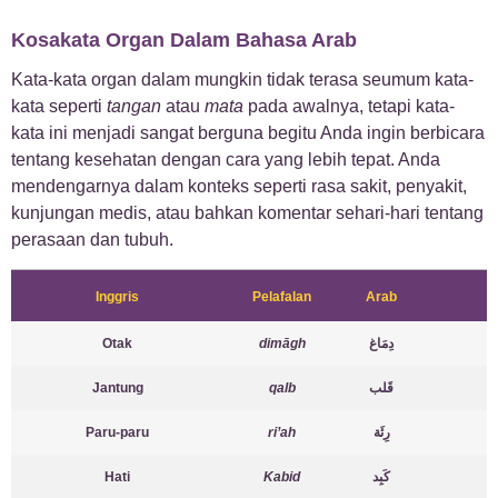
Kosakata Organ Dalam Bahasa Arab
Kata-kata organ dalam mungkin tidak terasa seumum kata-
kata seperti
tangan
atau
mata
pada awalnya, tetapi kata-
kata ini menjadi sangat berguna begitu Anda ingin berbicara
tentang kesehatan dengan cara yang lebih tepat. Anda
mendengarnya dalam konteks seperti rasa sakit, penyakit,
kunjungan medis, atau bahkan komentar sehari-hari tentang
perasaan dan tubuh.
Inggris
Pelafalan
Arab
Otak
dimāgh
دِمَاغ
Jantung
qalb
قَلب
Paru-paru
ri’ah
رِئَة
Hati
Kabid
كَبِد