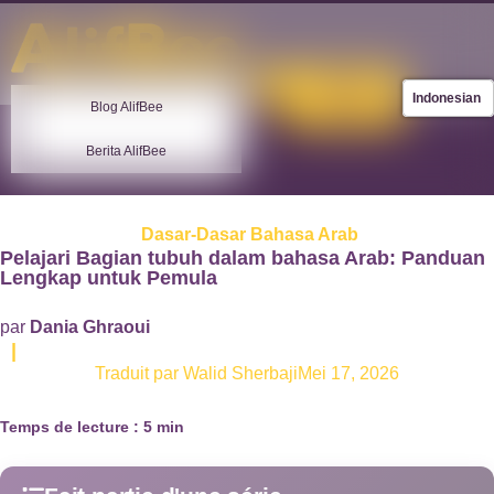
Toko
Uji Coba
AlifBee
Indonesian
Blog AlifBee
GRATIS
Berita AlifBee
Dasar-Dasar Bahasa Arab
Pelajari Bagian tubuh dalam bahasa Arab: Panduan
Lengkap untuk Pemula
par
Dania Ghraoui
|
Traduit par Walid Sherbaji
Mei 17, 2026
Temps de lecture :
5
min