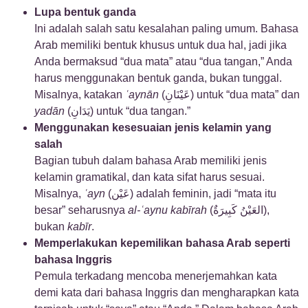
Lupa bentuk ganda
Ini adalah salah satu kesalahan paling umum. Bahasa
Arab memiliki bentuk khusus untuk dua hal, jadi jika
Anda bermaksud “dua mata” atau “dua tangan,” Anda
harus menggunakan bentuk ganda, bukan tunggal.
Misalnya, katakan
ʿaynān
(عَيْنَانِ) untuk “dua mata” dan
yadān
(يَدَانِ) untuk “dua tangan.”
Menggunakan kesesuaian jenis kelamin yang
salah
Bagian tubuh dalam bahasa Arab memiliki jenis
kelamin gramatikal, dan kata sifat harus sesuai.
Misalnya,
ʿayn
(عَيْن) adalah feminin, jadi “mata itu
besar” seharusnya
al-ʿaynu kabīrah
(العَيْنُ كَبِيرَةٌ),
bukan
kabīr
.
Memperlakukan kepemilikan bahasa Arab seperti
bahasa Inggris
Pemula terkadang mencoba menerjemahkan kata
demi kata dari bahasa Inggris dan mengharapkan kata