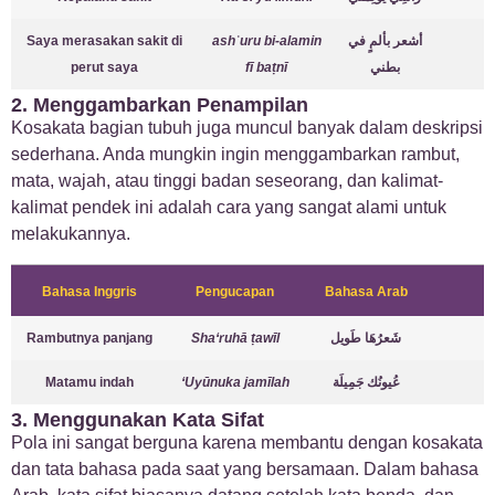
Saya merasakan sakit di
ashʿuru bi-alamin
أشعر بألمٍ في
perut saya
fī baṭnī
بطني
2. Menggambarkan Penampilan
Kosakata bagian tubuh juga muncul banyak dalam deskripsi
sederhana. Anda mungkin ingin menggambarkan rambut,
mata, wajah, atau tinggi badan seseorang, dan kalimat-
kalimat pendek ini adalah cara yang sangat alami untuk
melakukannya.
Bahasa Inggris
Pengucapan
Bahasa Arab
Rambutnya panjang
Sha‘ruhā ṭawīl
شَعرُهَا طَويل
Matamu indah
‘Uyūnuka jamīlah
عُيونُك جَمِيلَة
3. Menggunakan Kata Sifat
Pola ini sangat berguna karena membantu dengan kosakata
dan tata bahasa pada saat yang bersamaan. Dalam bahasa