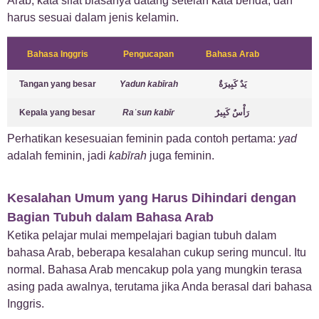
Arab, kata sifat biasanya datang setelah kata benda, dan
harus sesuai dalam jenis kelamin.
Bahasa Inggris
Pengucapan
Bahasa Arab
Tangan yang besar
Yadun kabīrah
يَدٌ كَبِيرَةٌ
Kepala yang besar
Raʾsun kabīr
رَأْسٌ كَبِيرٌ
Perhatikan kesesuaian feminin pada contoh pertama:
yad
adalah feminin, jadi
kabīrah
juga feminin.
Kesalahan Umum yang Harus Dihindari dengan
Bagian Tubuh dalam Bahasa Arab
Ketika pelajar mulai mempelajari bagian tubuh dalam
bahasa Arab, beberapa kesalahan cukup sering muncul. Itu
normal. Bahasa Arab mencakup pola yang mungkin terasa
asing pada awalnya, terutama jika Anda berasal dari bahasa
Inggris.