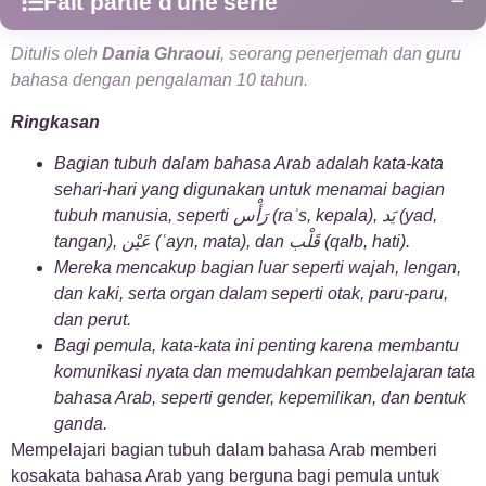
Fait partie d'une série
−
Ditulis oleh
Dania Ghraoui
, seorang penerjemah dan guru
+
Alfabet Arab
1
bahasa dengan pengalaman 10 tahun.
+
Arab Islam
10
Ringkasan
Bagian tubuh dalam bahasa Arab adalah kata-kata
+
Bahasa Arab
2
sehari-hari yang digunakan untuk menamai bagian
tubuh manusia, seperti رَأْس (raʾs, kepala), يَد (yad,
+
Bahasa Arab Sehari-hari
9
tangan), عَيْن (ʿayn, mata), dan قَلْب (qalb, hati).
Mereka mencakup bagian luar seperti wajah, lengan,
+
Dasar-Dasar Bahasa Arab
2
dan kaki, serta organ dalam seperti otak, paru-paru,
dan perut.
+
Bagi pemula, kata-kata ini penting karena membantu
Kosakata Bahasa Arab
4
komunikasi nyata dan memudahkan pembelajaran tata
bahasa Arab, seperti gender, kepemilikan, dan bentuk
+
Pengumuman
2
ganda.
Mempelajari bagian tubuh dalam bahasa Arab memberi
+
Peribahasa Arab
2
kosakata bahasa Arab yang berguna bagi pemula untuk