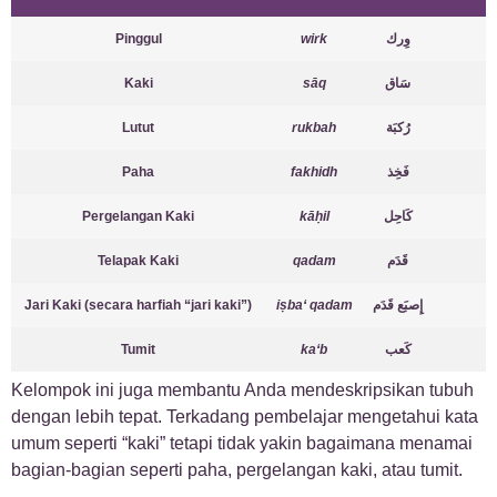
Pinggul
wirk
وِرك
Kaki
sāq
سَاق
Lutut
rukbah
رُكبَة
Paha
fakhidh
فَخِذ
Pergelangan Kaki
kāḥil
كَاحِل
Telapak Kaki
qadam
قَدَم
Jari Kaki (secara harfiah “jari kaki”)
iṣba‘ qadam
إِصبَع قَدَم
Tumit
ka‘b
كَعب
Kelompok ini juga membantu Anda mendeskripsikan tubuh
dengan lebih tepat. Terkadang pembelajar mengetahui kata
umum seperti “kaki” tetapi tidak yakin bagaimana menamai
bagian-bagian seperti paha, pergelangan kaki, atau tumit.