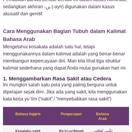
sedangkan akhiran -ين (-ayn) digunakan dalam kasus
akusatif dan genitif.
Cara Menggunakan Bagian Tubuh dalam Kalimat
Bahasa Arab
Mengetahui kosakata adalah satu hal, tetapi
menggunakannya dalam kalimat adalah yang benar-benar
membangun kepercayaan diri. Mari kita lihat tiga struktur
kalimat sederhana yang dapat Anda mulai gunakan hari ini.
1. Menggambarkan Rasa Sakit atau Cedera
Ini mungkin salah satu pola yang paling berguna untuk
dipelajari sejak dini. Jika ada yang sakit, kita menggunakan
kata kerja
yuʾlim
(“sakit” / “menyebabkan rasa sakit”)
Bahasa Inggris
Pengucapan
Bahasa
Arab
Kepalaku sakit
Ra’sī yu’limunī
رَأسِي يُؤلِمُني